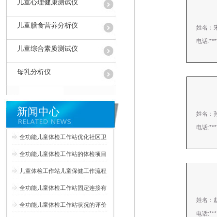
儿童心理健康测试仪
儿童膳食营养分析仪
姓名：宋*
电话:***
儿童综合素质测试仪
母乳分析仪
新闻中心
姓名：孙*
电话:***
全功能儿童体检工作站优化社区卫
全功能儿童体检工作站的体检项目
儿童体检工作站儿童保健工作流程
全功能儿童体检工作站固定连接有
姓名：赵*
全功能儿童体检工作站状况的评价
电话:***