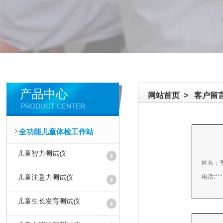
产品中心
网站首页
>
客户留
全功能儿童体检工作站
儿童智力测试仪
姓名：李*
电话:***
儿童注意力测试仪
儿童生长发育测试仪