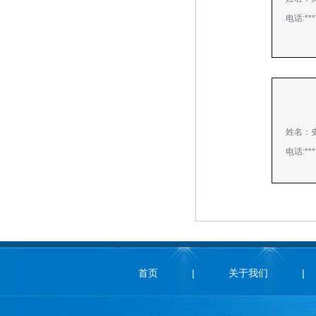
电话:***
姓名：史*
电话:***
首页
|
关于我们
|