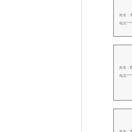
姓名：李*
电话:***
姓名：魏*
电话:***
姓名：周*